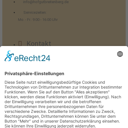
info@hofgutbreitenberg.de
Servicezeiten:
Mo. - Fr.: 9:00 - 16:00 Uhr
Kontakt
Impressum
Datenschutz
Downloads
Broschüre Katze